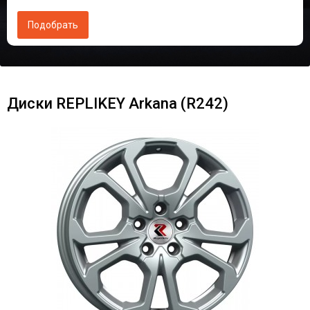
Диски RЕPLIKEY Arkana (R242)