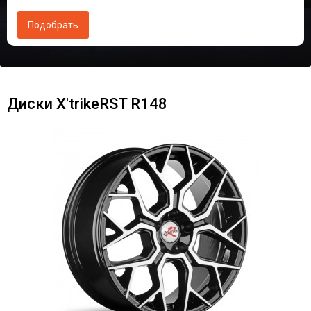
Диски X'trikeRST R148