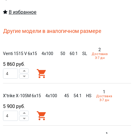
В избранное
Другие модели в аналогичном размере
2
Venti 1515 V 6x15
4x100
50
60.1
SL
Доставка
3-7 дн
5 860
руб.
1
X'trike X-105М 6x15
4x100
45
54.1
HS
Доставка
3-7 дн
5 900
руб.