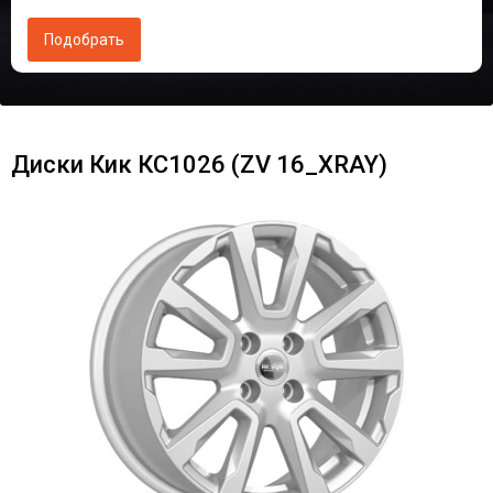
Диски Кик КС1026 (ZV 16_XRAY)