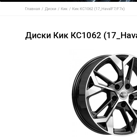
Главная
/
Диски
/
Кик
/
Кик КС1062 (17_HavalF7/F7x)
Диски Кик КС1062 (17_Hava