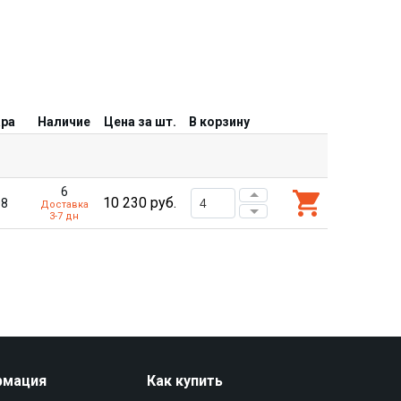
ара
Наличие
Цена за шт.
В корзину
6
10 230
руб.
08
Доставка
3-7 дн
рмация
Как купить