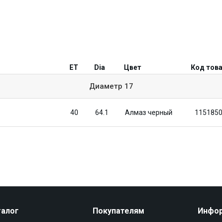
ET
Dia
Цвет
Код тов
Диаметр
17
40
64.1
Алмаз черный
115185
талог
Покупателям
Инфо