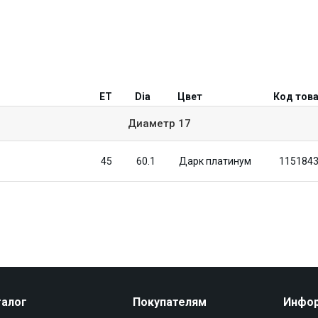
ET
Dia
Цвет
Код тов
Диаметр
17
45
60.1
Дарк платинум
115184
талог
Покупателям
Инфо