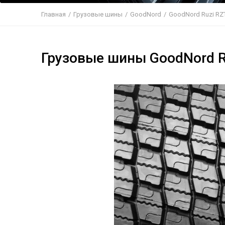
Главная
/
Грузовые шины
/
GoodNord
/
GoodNord Ruzi RZT
Грузовые шины GoodNord R