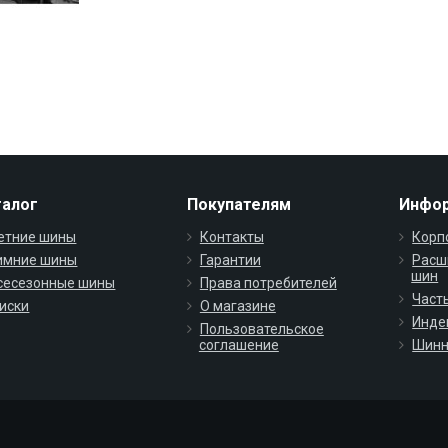
талог
Покупателям
Инфо
етние шины
Контакты
Корп
имние шины
Гарантии
Расш
шин
сесезонные шины
Права потребителей
Част
иски
О магазине
Инде
Пользовательское
соглашение
Шинн