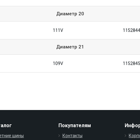
Диаметр
20
111V
115284
Диаметр
21
109V
115284
талог
Покупателям
Инфо
етние шины
Контакты
Корп