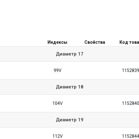
Индексы
Свойства
Код тов
Диаметр
17
99V
115283
Диаметр
18
104V
115284
Диаметр
19
112V
115284