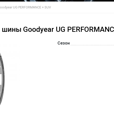
oodyear UG PERFORMANCE + SUV
е шины Goodyear UG PERFORMANC
Сезон