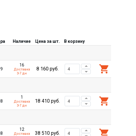
ара
Наличие
Цена за шт.
В корзину
16
8 160
руб.
99
Доставка
3-7 дн
1
18 410
руб.
08
Доставка
3-7 дн
12
38 510
руб.
48
Доставка