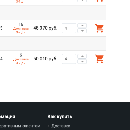
3-7 дн
16
48 370
руб.
45
Доставка
3-7 дн
6
50 010
руб.
54
Доставка
3-7 дн
рмация
Как купить
оративным клиентам
Доставка