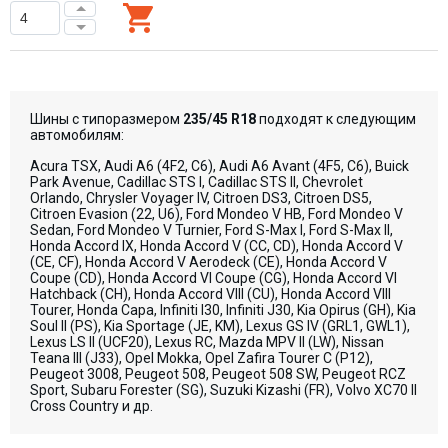
Шины с типоразмером
235/45 R18
подходят к следующим
автомобилям:
Acura TSX, Audi A6 (4F2, C6), Audi A6 Avant (4F5, C6), Buick
Park Avenue, Cadillac STS I, Cadillac STS II, Chevrolet
Orlando, Chrysler Voyager IV, Citroen DS3, Citroen DS5,
Citroen Evasion (22, U6), Ford Mondeo V HB, Ford Mondeo V
Sedan, Ford Mondeo V Turnier, Ford S-Max I, Ford S-Max II,
Honda Accord IX, Honda Accord V (CC, CD), Honda Accord V
(CE, CF), Honda Accord V Aerodeck (CE), Honda Accord V
Coupe (CD), Honda Accord VI Coupe (CG), Honda Accord VI
Hatchback (CH), Honda Accord VIII (CU), Honda Accord VIII
Tourer, Honda Capa, Infiniti I30, Infiniti J30, Kia Opirus (GH), Kia
Soul II (PS), Kia Sportage (JE, KM), Lexus GS IV (GRL1, GWL1),
Lexus LS II (UCF20), Lexus RC, Mazda MPV II (LW), Nissan
Teana III (J33), Opel Mokka, Opel Zafira Tourer C (P12),
Peugeot 3008, Peugeot 508, Peugeot 508 SW, Peugeot RCZ
Sport, Subaru Forester (SG), Suzuki Kizashi (FR), Volvo XC70 II
Cross Country и др.