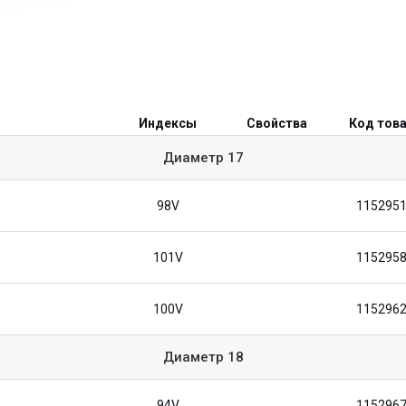
Индексы
Свойства
Код тов
Диаметр
17
98V
115295
101V
115295
100V
115296
Диаметр
18
94V
115296