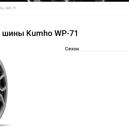
ho WP-71
е шины Kumho WP-71
Сезон