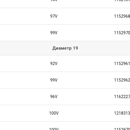
97V
115296
99V
115297
Диаметр
19
92V
115296
99V
115296
96V
116222
100V
121831
100V
115297