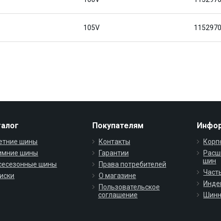
105V
115297
талог
Покупателям
Инфо
етние шины
Контакты
Корп
имние шины
Гарантии
Расш
шин
сесезонные шины
Права потребителей
Част
иски
О магазине
Инде
Пользовательское
соглашение
Шинн