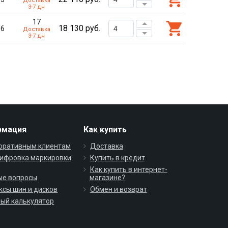
Доставка
3-7 дн
17
18 130
руб.
06
Доставка
3-7 дн
рмация
Как купить
оративным клиентам
Доставка
ифровка маркировки
Купить в кредит
Как купить в интернет-
ые вопросы
магазине?
ксы шин и дисков
Обмен и возврат
ый калькулятор