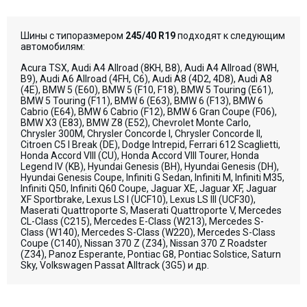
Шины с типоразмером
245/40 R19
подходят к следующим
автомобилям:
Acura TSX, Audi A4 Allroad (8KH, B8), Audi A4 Allroad (8WH,
B9), Audi A6 Allroad (4FH, C6), Audi A8 (4D2, 4D8), Audi A8
(4E), BMW 5 (E60), BMW 5 (F10, F18), BMW 5 Touring (E61),
BMW 5 Touring (F11), BMW 6 (E63), BMW 6 (F13), BMW 6
Cabrio (E64), BMW 6 Cabrio (F12), BMW 6 Gran Coupe (F06),
BMW X3 (E83), BMW Z8 (E52), Chevrolet Monte Carlo,
Chrysler 300M, Chrysler Concorde I, Chrysler Concorde II,
Citroen C5 I Break (DE), Dodge Intrepid, Ferrari 612 Scaglietti,
Honda Accord VIII (CU), Honda Accord VIII Tourer, Honda
Legend IV (KB), Hyundai Genesis (BH), Hyundai Genesis (DH),
Hyundai Genesis Coupe, Infiniti G Sedan, Infiniti M, Infiniti M35,
Infiniti Q50, Infiniti Q60 Coupe, Jaguar XE, Jaguar XF, Jaguar
XF Sportbrake, Lexus LS I (UCF10), Lexus LS III (UCF30),
Maserati Quattroporte S, Maserati Quattroporte V, Mercedes
CL-Class (C215), Mercedes E-Class (W213), Mercedes S-
Class (W140), Mercedes S-Class (W220), Mercedes S-Class
Coupe (C140), Nissan 370 Z (Z34), Nissan 370 Z Roadster
(Z34), Panoz Esperante, Pontiac G8, Pontiac Solstice, Saturn
Sky, Volkswagen Passat Alltrack (3G5) и др.