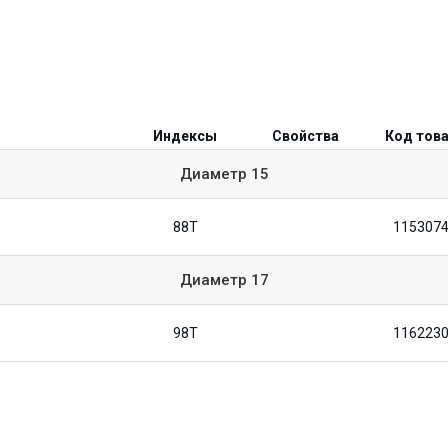
Индексы
Свойства
Код тов
Диаметр
15
88T
115307
Диаметр
17
98T
116223